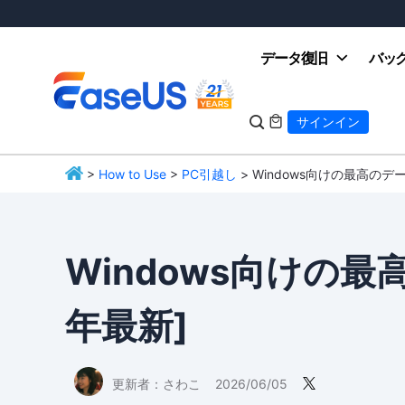
データ復旧
バッ

サインイン

>
How to Use
>
PC引越し
> Windows向けの最高のデ
EaseUS
Windows向けの最
年最新]
更新者：
さわこ
2026/06/05
