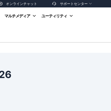
オンラインチャット
サポートセンター


オンラインヘルプ
マルチメディア
ユーティリティ
お支払い方法
ダウンロードセンター
お問い合わせ
返金ポリシー
非営利団体割引
友達を紹介
26