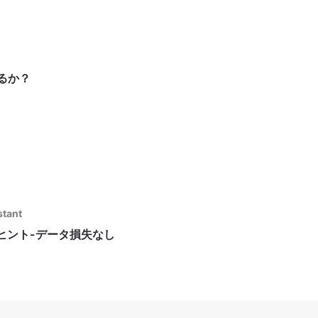
あるか？
stant
ヒント-データ損失なし