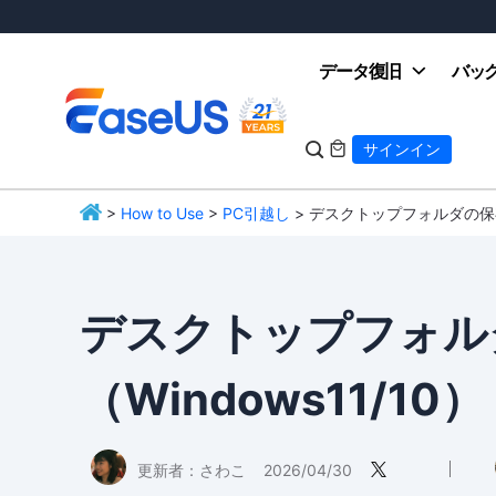
データ復旧
バッ

サインイン

>
How to Use
>
PC引越し
> デスクトップフォルダの保存
EaseUS
デスクトップフォル
（Windows11/10）
更新者：
さわこ
2026/04/30
