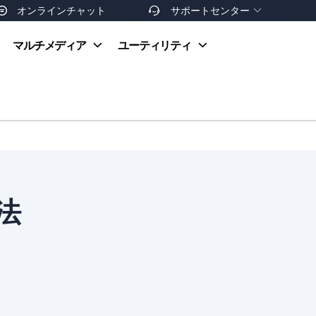
オンラインチャット
サポートセンター


オンラインヘルプ
マルチメディア
ユーティリティ
お支払い方法
ダウンロードセンター
お問い合わせ
返金ポリシー
非営利団体割引
友達を紹介
法