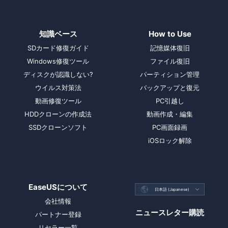
知識ベース
How to Use
SDカード修復ガイド
記憶媒体復旧
Windows修復ツール
ファイル復旧
ディスクが認識しない?
パーティション管理
ウイルス対策法
バックアップと復元
動画修復ツール
PC引越し
HDDクローンの作成法
動画作成・編集
SSDクローンソフト
PC画面録画
iOSロック解除
EaseUSについて

日本語 (Japanese)

会社情報
ニュースレター購読
パートナー登録
リセラー一覧