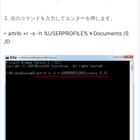
2. 次のコマンドを入力してエンターを押します。
attrib +r -s -h %USERPROFILE%￥Documents /S
/D