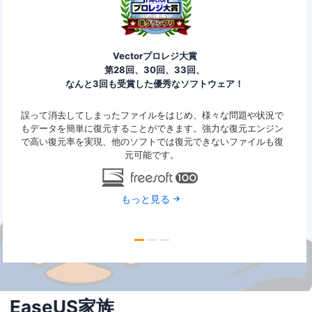
Vectorプロレジ大賞
第28回、30回、33回、
なんと3回も受賞した優秀なソフトウェア！
ァイ
誤って消去してしまったファイルをはじめ、様々な問題や状況で
Eas
y
もデータを簡単に復元することができます。強力な復元エンジン
2G
で高い復元率を実現、他のソフトでは復元できないファイルも復
特定
元可能です。
もっと見る
EaseUS家族