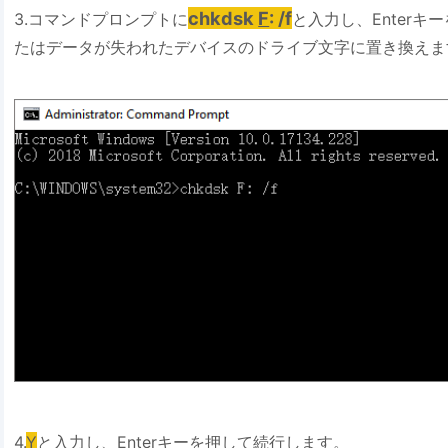
chkdsk
F
: /f
3.コマンドプロンプトに
と入力し、Enterキ
たはデータが失われたデバイスのドライブ文字に置き換えま
4.
Y
と入力し、Enterキーを押して続行します。