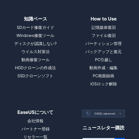
知識ベース
How to Use
SDカード修復ガイド
記憶媒体復旧
Windows修復ツール
ファイル復旧
ディスクが認識しない?
パーティション管理
ウイルス対策法
バックアップと復元
動画修復ツール
PC引越し
HDDクローンの作成法
動画作成・編集
SSDクローンソフト
PC画面録画
iOSロック解除
EaseUSについて

日本語 (Japanese)

会社情報
ニュースレター購読
パートナー登録
リセラー一覧