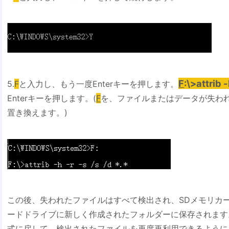
F
:\>attrib -
5.
F
と入力し、もう一度Enterキーを押します。
Enterキーを押します。(
F
を、ファイルまたはデータが失わ
置き換えます。)
この後、失われたファイルはすべて検出され、SDメモリカー
ードドライブに新しく作成されたフォルダーに保存されます
式に戻して、検出されたファイルを再度再利用できるように