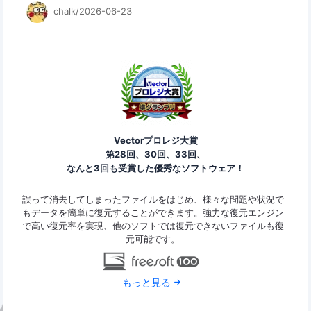
chalk/2026-06-23
Vectorプロレジ大賞
第28回、30回、33回、
なんと3回も受賞した優秀なソフトウェア！
ァイ
誤って消去してしまったファイルをはじめ、様々な問題や状況で
Ease
ard
もデータを簡単に復元することができます。強力な復元エンジン
の復
で高い復元率を実現、他のソフトでは復元できないファイルも復
なデ
元可能です。
もっと見る