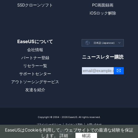
SSDクローンソフト
PC画面録画
iOSロック解除
EaseUSについて

日本語 (Japanese)

会社情報
ニュースレター購読
パートナー登録
リセラー一覧
サポートセンター
アウトソーシングサービス
友達を紹介
Copyright ©
2004 - 2026
EaseUS. All rights reserved.
プライバシーポリシー
|
ライセンス契約
|
お問い合わせ
EaseUSはCookieを利用して、ウェブサイトでの最適な経験を保証



します。
詳細
確認