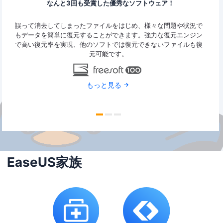
なんと3回も受賞した優秀なソフトウェア！
ァイ
誤って消去してしまったファイルをはじめ、様々な問題や状況で
Eas
y
もデータを簡単に復元することができます。強力な復元エンジン
2G
で高い復元率を実現、他のソフトでは復元できないファイルも復
特定
元可能です。
もっと見る
EaseUS家族