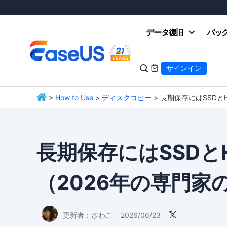
データ復旧
バッ

サインイン

>
How to Use
>
ディスクコピー
> 長期保存にはSSDと
EaseUS
長期保存にはSSDと
（2026年の専門家
更新者：
さわこ
2026/06/23
