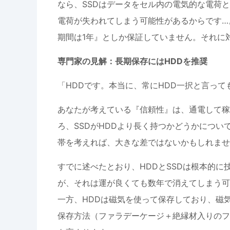
なら、SSDはデータをセル内の電気的な電荷
電荷が失われてしまう可能性があるからです…
期間は1年』としか保証していません。それに
専門家の見解：長期保存にはHDDを推奨
「HDDです。本当に、常にHDD一択と言って
あなたが考えている『信頼性』は、通電して稼
ろ、SSDがHDDより長く持つかどうかにつ
帯を考えれば、大きな差ではないかもしれませ
すでに述べたとおり、HDDとSSDは根本的に
が、それは運が良くても数年で消えてしまう可
一方、HDDは磁気を使って保存しており、磁
保存方法（ファラデーケージ＋絶縁材入りのフ