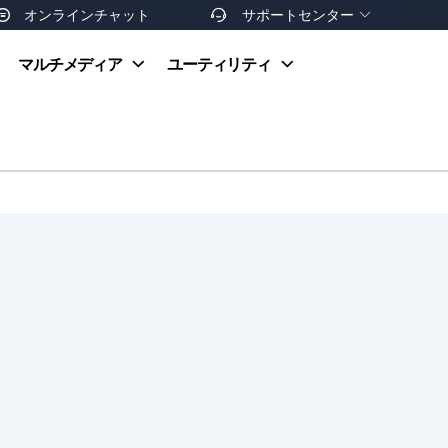
オンラインチャット
サポートセンター


オンラインヘルプ
マルチメディア
ユーティリティ
お支払い方法
ダウンロードセンター
お問い合わせ
返金ポリシー
非営利団体割引
友達を紹介