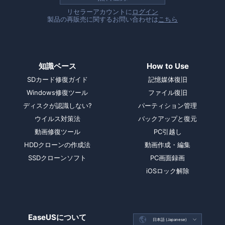
リセラーアカウントに
ログイン
製品の再販売に関するお問い合わせは
こちら
知識ベース
How to Use
SDカード修復ガイド
記憶媒体復旧
Windows修復ツール
ファイル復旧
ディスクが認識しない?
パーティション管理
ウイルス対策法
バックアップと復元
動画修復ツール
PC引越し
HDDクローンの作成法
動画作成・編集
SSDクローンソフト
PC画面録画
iOSロック解除
EaseUSについて

日本語 (Japanese)
