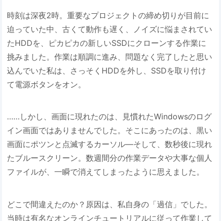
時刻は深夜2時。重要なプロジェクトの締め切りが目前に
迫っていた中、古くて動作も遅く、ノイズに悩まされてい
たHDDを、ピカピカの新しいSSDにクローンする作業に
挑みました。作業は順調に進み、問題なく完了したと思い
込んでいた私は、さっそくHDDを外し、SSDを取り付け
て電源ボタンをオン。
……しかし、画面に現れたのは、見慣れたWindowsのログ
イン画面ではありませんでした。そこにあったのは、黒い
画面にポツンと点滅するカーソル―そして、数秒後に現れ
たブルースクリーン。数週間分の作業データや大事な個人
ファイルが、一瞬で消えてしまったように思えました。
どこで間違えたのか？原因は、私自身の「過信」でした。
当時は有名なオンラインチュートリアルに従って作業して