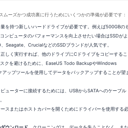
スムーズかつ成功裏に行うためにいくつかの準備が必要です：
量を持つ新しいハードドライブが必要です。例えば500GBの
コンピュータのパフォーマンスを向上させたい場合はSSDが
WD、Seagate、CrucialなどのSSDブランドが人気です。
。正しく実行すれば、他のドライブにCドライブをコピーするこ
けるために、EaseUS Todo BackupやWindows
の高いバックアップツールを使用してデータをバックアップすることが望
ピューターに接続するためには、USBからSATAへのケーブル
。
ケースまたはホストカバーを開くためにドライバーを使用する
のダウンロード
。クローニングは、データを失うことなく、ま