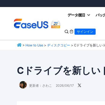
データ復旧
バッ

サインイン

>
How to Use
>
ディスクコピー
> Cドライブを新しい
EaseUS
Cドライブを新しい
更新者：
さわこ
2026/06/17
