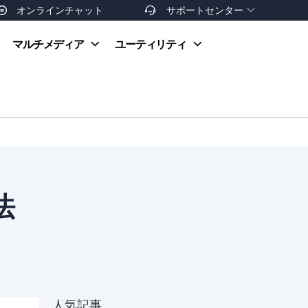
オンラインチャット
サポートセンター


オンラインヘルプ
マルチメディア
ユーティリティ
お支払い方法
ダウンロードセンター
お問い合わせ
返金ポリシー
非営利団体割引
友達を紹介
法
人気記事