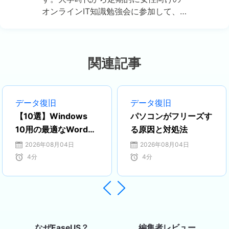
オンラインIT知識勉強会に参加して、
いろいろなIT知識や技術を習得しまし
た。彼女は、2020年からEaseUSファ
ミリーの一員になりました。現在、デ
ータ復元、データバックアップ、パー
関連記事
ティション管理、オーディオとビデオ
編集などの分野で活躍しています。 い
つもユーザの立場に立って、ユーザー
データ復旧
データ復旧
の問題を解決するために最適な解決策
【10選】Windows
パソコンがフリーズす
を提供します。今まで、彼女が執筆し
10用の最適なWord修
る原因と対処法
た記事の閲覧数は３000,000回を超え
復ツール10選
2026年08月04日
2026年08月04日
ています。 また、彼女は撮影とビデオ
4
分
4
分
の編集にすごく興味を持っています。
定期的にYouTubeに動画を投稿したこ
ともあります。ちなみに、彼女は平野


歩夢選手の大ファンです。平野歩夢選
手みたいの自分の才能を活かし輝いて
いる人間になりたいです。…
編集者レビュー
なぜEaseUS？