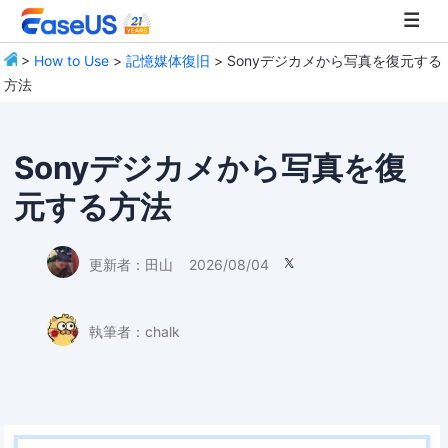
>
How to Use
>
記憶媒体復旧
> Sonyデジカメから写真を復元する
方法
EaseUS
Sonyデジカメから写真を復
元する方法
更新者：
田山
2026/08/04

執筆者：
chalk