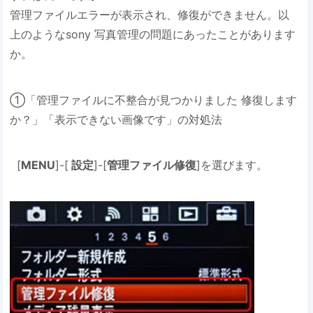
管理ファイルエラーが表示され、修復ができません。以
上のようなsony 写真管理の問題にあったことがあります
か。
①「管理ファイルに不整合が見つかりました 修復します
か？」「表示できない画像です」の対処法
[
MENU
]-[
設定
]-[
管理ファイル修復
]を選びます。