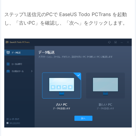
ステップ1.送信元のPCで EaseUS Todo PCTrans を起動
し、「古いPC」を確認し、「次へ」をクリックします。