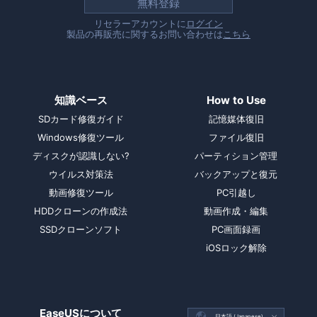
無料登録
リセラーアカウントに
ログイン
製品の再販売に関するお問い合わせは
こちら
知識ベース
How to Use
SDカード修復ガイド
記憶媒体復旧
Windows修復ツール
ファイル復旧
ディスクが認識しない?
パーティション管理
ウイルス対策法
バックアップと復元
動画修復ツール
PC引越し
HDDクローンの作成法
動画作成・編集
SSDクローンソフト
PC画面録画
iOSロック解除
EaseUSについて

日本語 (Japanese)
