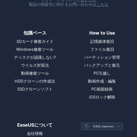
製品の再販売に関するお問い合わせは
こちら
知識ベース
How to Use
SDカード修復ガイド
記憶媒体復旧
Windows修復ツール
ファイル復旧
ディスクが認識しない?
パーティション管理
ウイルス対策法
バックアップと復元
動画修復ツール
PC引越し
HDDクローンの作成法
動画作成・編集
SSDクローンソフト
PC画面録画
iOSロック解除
EaseUSについて

日本語 (Japanese)

会社情報