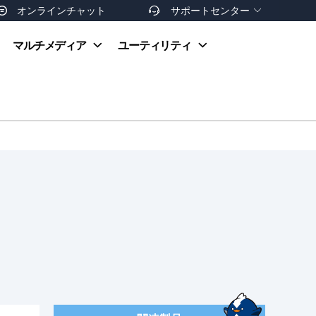
オンラインチャット
サポートセンター


オンラインヘルプ
マルチメディア
ユーティリティ
お支払い方法
ダウンロードセンター
お問い合わせ
返金ポリシー
非営利団体割引
友達を紹介