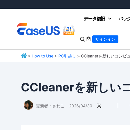
データ復旧
バッ

サインイン

>
How to Use
>
PC引越し
> CCleanerを新しいコン
EaseUS
CCleanerを新
更新者：
さわこ
2026/04/30
