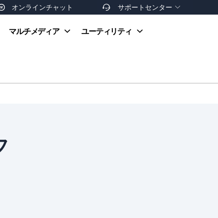
オンラインチャット
サポートセンター


オンラインヘルプ
マルチメディア
ユーティリティ
お支払い方法
ダウンロードセンター
お問い合わせ
返金ポリシー
非営利団体割引
友達を紹介
フ