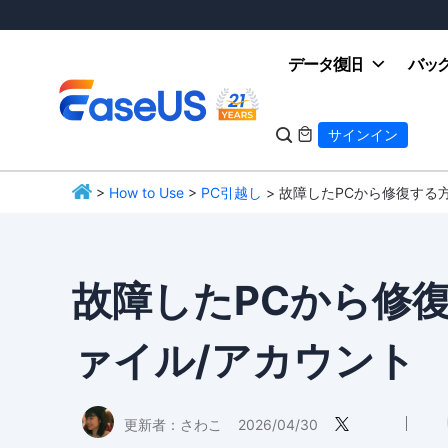
データ復旧
バッ

サインイン

>
How to Use
>
PC引越し
> 故障したPCから修復する
EaseUS
故障したPCから修
ァイル/アカウント
更新者：
さわこ
2026/04/30
