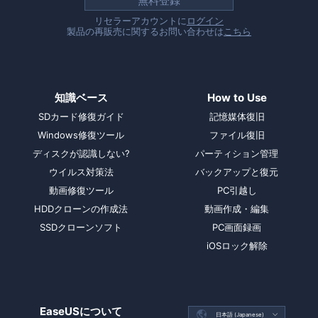
無料登録
リセラーアカウントに
ログイン
製品の再販売に関するお問い合わせは
こちら
知識ベース
How to Use
SDカード修復ガイド
記憶媒体復旧
Windows修復ツール
ファイル復旧
ディスクが認識しない?
パーティション管理
ウイルス対策法
バックアップと復元
動画修復ツール
PC引越し
HDDクローンの作成法
動画作成・編集
SSDクローンソフト
PC画面録画
iOSロック解除
EaseUSについて

日本語 (Japanese)
