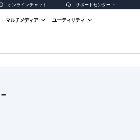
オンラインチャット
サポートセンター


オンラインヘルプ
マルチメディア
ユーティリティ
お支払い方法
ダウンロードセンター
お問い合わせ
返金ポリシー
非営利団体割引
友達を紹介
-