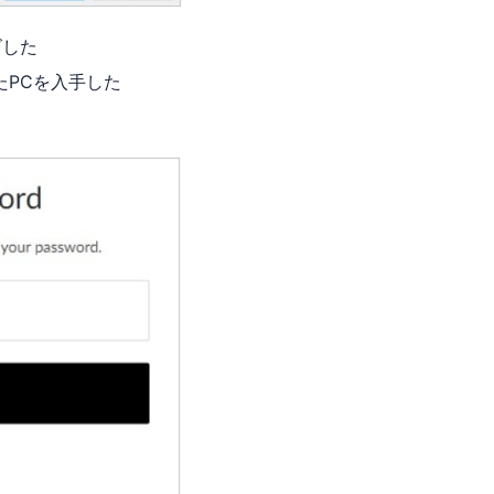
ズした
たPCを入手した