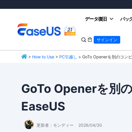
データ復旧
バッ

サインイン

>
How to Use
>
PC引越し
> GoTo Openerを別のコン
EaseUS
GoTo Opener
EaseUS
更新者：
モンディー
2026/04/30