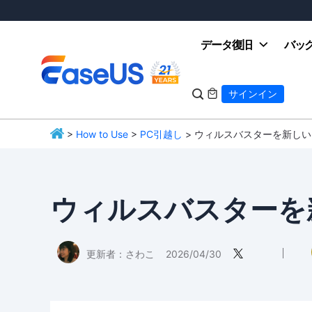
データ復旧
バッ

サインイン

>
How to Use
>
PC引越し
> ウィルスバスターを新しい
EaseUS
ウィルスバスターを
更新者：
さわこ
2026/04/30
