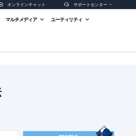
オンラインチャット
サポートセンター


オンラインヘルプ
マルチメディア
ユーティリティ
お支払い方法
ダウンロードセンター
お問い合わせ
返金ポリシー
非営利団体割引
友達を紹介
法