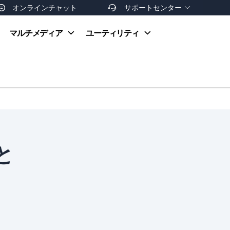
オンラインチャット
サポートセンター


オンラインヘルプ
マルチメディア
ユーティリティ
お支払い方法
ダウンロードセンター
お問い合わせ
返金ポリシー
非営利団体割引
友達を紹介
と