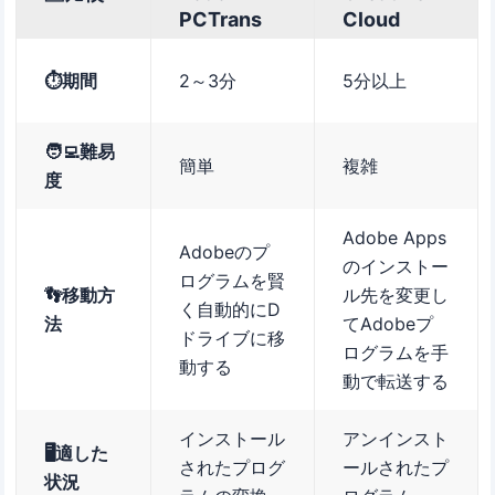
PCTrans
Cloud
⏱️期間
2～3分
5分以上
🧑‍💻難易
簡単
複雑
度
Adobe Apps
Adobeのプ
のインストー
ログラムを賢
👣移動方
ル先を変更し
く自動的にD
法
てAdobeプ
ドライブに移
ログラムを手
動する
動で転送する
インストール
アンインスト
🖥️適した
されたプログ
ールされたプ
状況