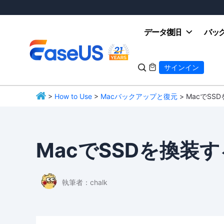
データ復旧
バッ

サインイン

>
How to Use
>
Macバックアップと復元
> MacでSS
EaseUS
MacでSSDを換装
執筆者：
chalk