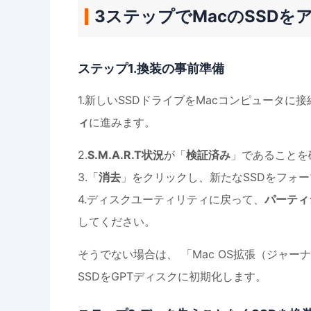
3ステップでMacのSSDを
ステップ1.換装の事前準備
1.新しいSSDドライブをMacコンピュータに接
ィ
に進みます。
2.
S.M.A.R.T状況
が「
検証済み
」であることを
3.「
消去
」をクリックし、新たなSSDをフォ
4.ディスクユーティリティに戻って、
パーティ
してください。
そうでない場合は、 「Mac OS拡張（ジャー
SSDをGPTディスクに初期化します。