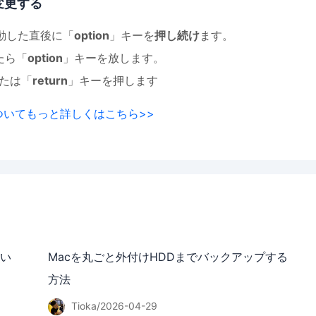
変更する
起動した直後に「
option
」キーを
押し続け
ます。
たら「
option
」キーを放します。
たは「
return
」キーを押します
ついてもっと詳しくはこちら>>
ない
Macを丸ごと外付けHDDまでバックアップする
方法
Tioka/2026-04-29