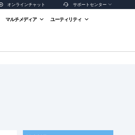
オンラインチャット
サポートセンター


オンラインヘルプ
マルチメディア
ユーティリティ
お支払い方法
ダウンロードセンター
お問い合わせ
返金ポリシー
非営利団体割引
友達を紹介