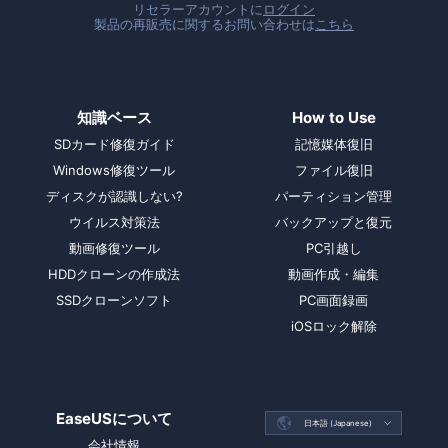
リセラーアカウントに
ログイン
製品の再販売に関するお問い合わせは
こちら
知識ベース
How to Use
SDカード修復ガイド
記憶媒体復旧
Windows修復ツール
ファイル復旧
ディスクが認識しない?
パーティション管理
ウイルス対策法
バックアップと復元
動画修復ツール
PC引越し
HDDクローンの作成法
動画作成・編集
SSDクローンソフト
PC画面録画
iOSロック解除
EaseUSについて

日本語 (Japanese)

会社情報