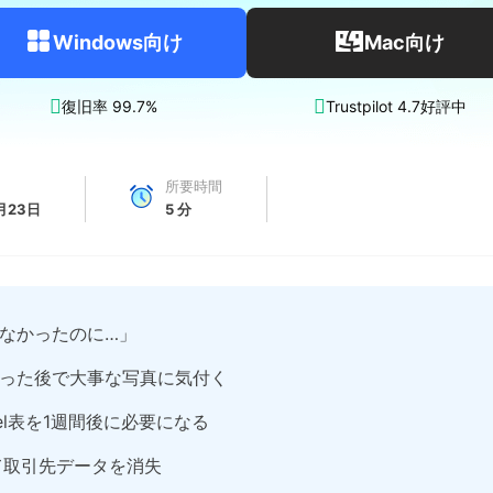
Windows向け
Mac向け


復旧率 99.7%
Trustpilot 4.7好評中
所要時間
月23日
5
分
なかったのに…」
った後で大事な写真に気付く
xcel表を1週間後に必要になる
て取引先データを消失