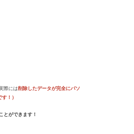
実際には
削除したデータが完全にパソ
です！）
ことができます！