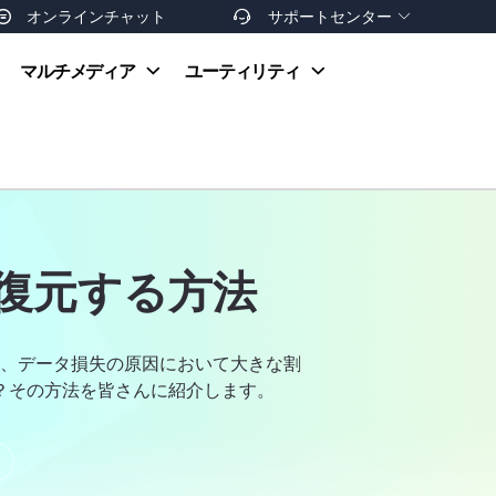
オンラインチャット
サポートセンター


オンラインヘルプ
マルチメディア
ユーティリティ
お支払い方法
ダウンロードセンター
お問い合わせ
返金ポリシー
非営利団体割引
友達を紹介
で復元する方法
、データ損失の原因において大きな割
？その方法を皆さんに紹介します。