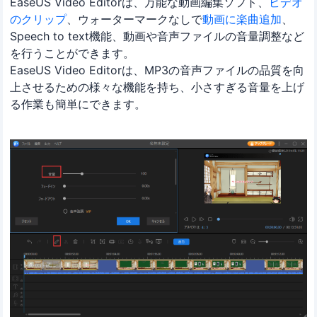
EaseUS Video Editorは、万能な動画編集ソフト、
ビデオ
のクリップ
、ウォーターマークなしで
動画に楽曲追加
、
Speech to text機能、動画や音声ファイルの音量調整など
を行うことができます。
EaseUS Video Editorは、MP3の音声ファイルの品質を向
上させるための様々な機能を持ち、小さすぎる音量を上げ
る作業も簡単にできます。