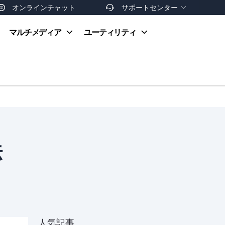
オンラインチャット
サポートセンター


オンラインヘルプ
マルチメディア
ユーティリティ
お支払い方法
ダウンロードセンター
お問い合わせ
返金ポリシー
非営利団体割引
友達を紹介
法
人気記事