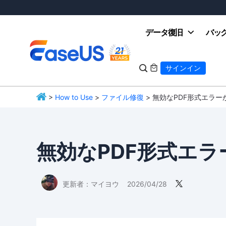
データ復旧
バッ

サインイン

>
How to Use
>
ファイル修復
> 無効なPDF形式エラ
EaseUS
無効なPDF形式エ
更新者：
マイヨウ
2026/04/28
