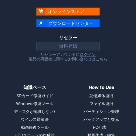
オンラインストア

ダウンロードセンター

リセラー
無料登録
リセラーアカウントに
ログイン
製品の再販売に関するお問い合わせは
こちら
知識ベース
How to Use
SDカード修復ガイド
記憶媒体復旧
Windows修復ツール
ファイル復旧
ディスクが認識しない?
パーティション管理
ウイルス対策法
バックアップと復元
動画修復ツール
PC引越し
HDDクローンの作成法
動画作成・編集