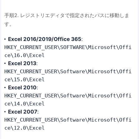
手順2. レジストリエディタで指定されたパスに移動しま
す。
​Excel 2016/2019/Office 365​
​:
HKEY_CURRENT_USER\SOFTWARE\Microsoft\Offi
ce\16.0\Excel
​Excel 2013​
​:
HKEY_CURRENT_USER\Software\Microsoft\Offi
ce\15.0\Excel
​Excel 2010​
​:
HKEY_CURRENT_USER\Software\Microsoft\Offi
ce\14.0\Excel
​Excel 2007​
​:
HKEY_CURRENT_USER\Software\Microsoft\Offi
ce\12.0\Excel