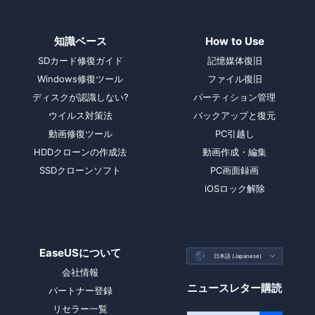
知識ベース
How to Use
SDカード修復ガイド
記憶媒体復旧
Windows修復ツール
ファイル復旧
ディスクが認識しない?
パーティション管理
ウイルス対策法
バックアップと復元
動画修復ツール
PC引越し
HDDクローンの作成法
動画作成・編集
SSDクローンソフト
PC画面録画
iOSロック解除
EaseUSについて

日本語 (Japanese)

会社情報
ニュースレター購読
パートナー登録
リセラー一覧