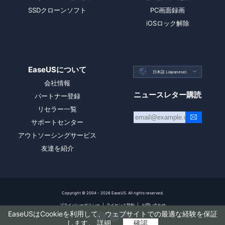
SSDクローンソフト
PC画面録画
iOSロック解除
EaseUSについて

日本語 (Japanese)

会社情報
ニュースレター購読
パートナー登録
リセラー一覧
サポートセンター
アウトソーシングサービス
友達を紹介
Copyright ©
2004 - 2026
EaseUS. All rights reserved.
プライバシーポリシー
|
ライセンス契約
|
お問い合わせ
EaseUSはCookieを利用して、ウェブサイトでの最適な経験を保証



します。
詳細
確認