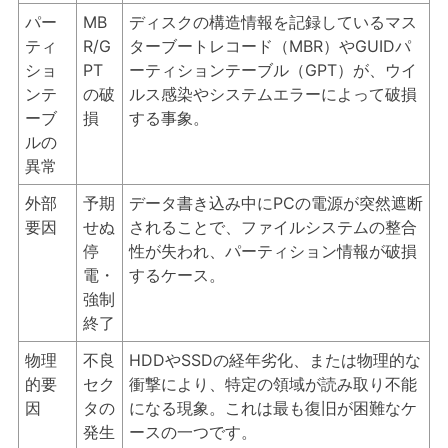
パー
MB
ディスクの構造情報を記録しているマス
ティ
R/G
ターブートレコード（MBR）やGUIDパ
ショ
PT
ーティションテーブル（GPT）が、ウイ
ンテ
の破
ルス感染やシステムエラーによって破損
ーブ
損
する事象。
ルの
異常
外部
予期
データ書き込み中にPCの電源が突然遮断
要因
せぬ
されることで、ファイルシステムの整合
停
性が失われ、パーティション情報が破損
電・
するケース。
強制
終了
物理
不良
HDDやSSDの経年劣化、または物理的な
的要
セク
衝撃により、特定の領域が読み取り不能
因
タの
になる現象。これは最も復旧が困難なケ
発生
ースの一つです。