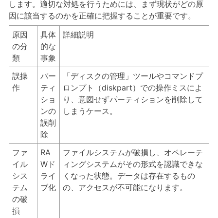
します。適切な対処を行うためには、まず現状がどの原
因に該当するのかを正確に把握することが重要です。
原因
具体
詳細説明
の分
的な
類
事象
誤操
パー
「ディスクの管理」ツールやコマンドプ
作
ティ
ロンプト（diskpart）での操作ミスによ
ショ
り、意図せずパーティションを削除して
ンの
しまうケース。
誤削
除
ファ
RA
ファイルシステムが破損し、オペレーテ
イル
Wド
ィングシステムがその形式を認識できな
シス
ライ
くなった状態。データは存在するもの
テム
ブ化
の、アクセスが不可能になります。
の破
損