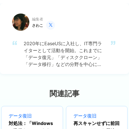
編集者
さわこ

2020年にEaseUSに入社し、IT専門ラ
イターとして活動を開始。これまでに
「データ復元」「ディスククローン」
「データ移行」などの分野を中心に、
約800本以上のコラム記事を執筆して
きました。専門知識に基づいた丁寧な
解説と、わかりやすく読みやすい文章
が特徴です。最新のソフトウェア事情
関連記事
から実践的な操作手順まで、初心者か
らプロフェッショナルまで幅広い読者
に役立つ情報を発信しています。…
データ復旧
データ復旧
対処法：「Windows
再スキャンせずに前回