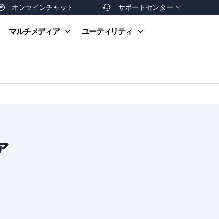
オンラインチャット
サポートセンター


オンラインヘルプ
マルチメディア
ユーティリティ
お支払い方法
ダウンロードセンター
お問い合わせ
返金ポリシー
非営利団体割引
友達を紹介
ァ