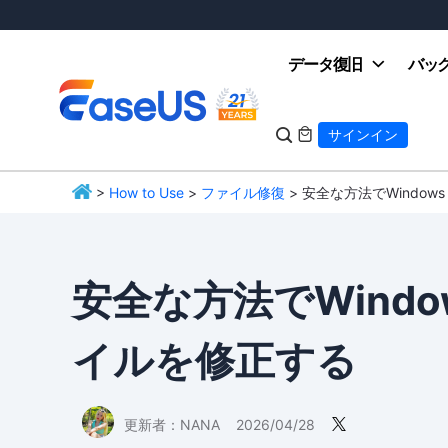
データ復旧
バッ

サインイン

>
How to Use
>
ファイル修復
> 安全な方法でWindow
EaseUS
安全な方法でWindo
イルを修正する
更新者：
NANA
2026/04/28
