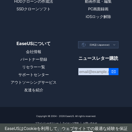
HDDクローンの作成法
動画作成・編集
SSDクローンソフト
PC画面録画
iOSロック解除
EaseUSについて

日本語 (Japanese)

会社情報
ニュースレター購読
パートナー登録
リセラー一覧
サポートセンター
アウトソーシングサービス
友達を紹介
Copyright ©
2004 - 2026
EaseUS. All rights reserved.
プライバシーポリシー
|
ライセンス契約
|
お問い合わせ
EaseUSはCookieを利用して、ウェブサイトでの最適な経験を保証


