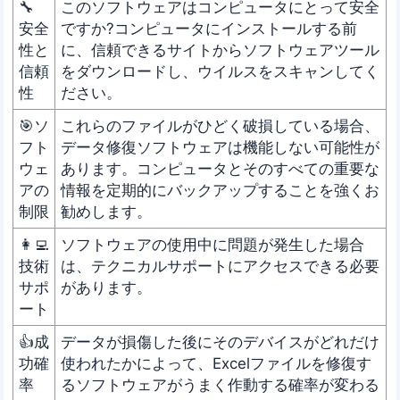
🔧
このソフトウェアはコンピュータにとって安全
安全
ですか?コンピュータにインストールする前
性と
に、信頼できるサイトからソフトウェアツール
信頼
をダウンロードし、ウイルスをスキャンしてく
性
ださい。
🎯ソ
これらのファイルがひどく破損している場合、
フト
データ修復ソフトウェアは機能しない可能性が
ウェ
あります。コンピュータとそのすべての重要な
アの
情報を定期的にバックアップすることを強くお
制限
勧めします。
👩‍💻
ソフトウェアの使用中に問題が発生した場合
技術
は、テクニカルサポートにアクセスできる必要
サポ
があります。
ート
👍成
データが損傷した後にそのデバイスがどれだけ
功確
使われたかによって、Excelファイルを修復す
率
るソフトウェアがうまく作動する確率が変わる