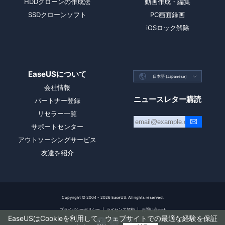
HDDクローンの作成法
動画作成・編集
SSDクローンソフト
PC画面録画
iOSロック解除
EaseUSについて

日本語 (Japanese)

会社情報
ニュースレター購読
パートナー登録
リセラー一覧
サポートセンター
アウトソーシングサービス
友達を紹介
Copyright ©
2004 - 2026
EaseUS. All rights reserved.
プライバシーポリシー
|
ライセンス契約
|
お問い合わせ
EaseUSはCookieを利用して、ウェブサイトでの最適な経験を保証


