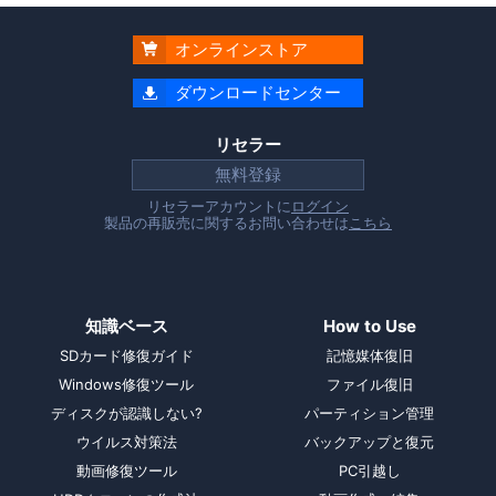
オンラインストア

ダウンロードセンター

リセラー
無料登録
リセラーアカウントに
ログイン
製品の再販売に関するお問い合わせは
こちら
知識ベース
How to Use
SDカード修復ガイド
記憶媒体復旧
Windows修復ツール
ファイル復旧
ディスクが認識しない?
パーティション管理
ウイルス対策法
バックアップと復元
動画修復ツール
PC引越し