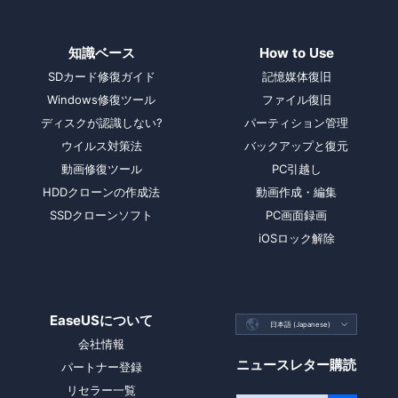
知識ベース
How to Use
SDカード修復ガイド
記憶媒体復旧
Windows修復ツール
ファイル復旧
ディスクが認識しない?
パーティション管理
ウイルス対策法
バックアップと復元
動画修復ツール
PC引越し
HDDクローンの作成法
動画作成・編集
SSDクローンソフト
PC画面録画
iOSロック解除
EaseUSについて

日本語 (Japanese)

会社情報
ニュースレター購読
パートナー登録
リセラー一覧