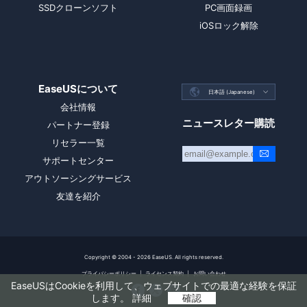
SSDクローンソフト
PC画面録画
iOSロック解除
EaseUSについて

日本語 (Japanese)

会社情報
ニュースレター購読
パートナー登録
リセラー一覧
サポートセンター
アウトソーシングサービス
友達を紹介
Copyright ©
2004 - 2026
EaseUS. All rights reserved.
プライバシーポリシー
|
ライセンス契約
|
お問い合わせ
EaseUSはCookieを利用して、ウェブサイトでの最適な経験を保証



します。
詳細
確認