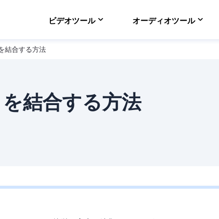
ビデオツール
オーディオツール
ックを結合する方法
VideFlow Online
ECサイト向け動画制作
EaseUS VoiceWav
リアルタイムで声を変
ックを結合する方法
Video Downloader
オンラインで動画をダ
EaseUS RecExper
最高のスクリーンレコ