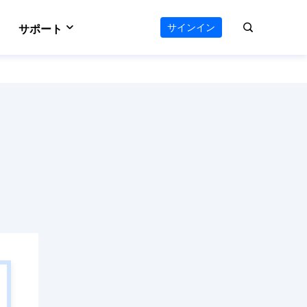
サインイン
サポート
VideFlow
サポートセンター
のAIワークフロー
オールインワン動画ツールキット
e
Vocal Remover (Online)
える
ボーカルリムーバー
ダウンロードセンター
 Online
Video Editor
ソフトをダウンロード
ウンロード
使いやすい動画編集ソフト
お問い合わせ
ts
AI Media Player
オンラインチャット
ーダー
Windowsビデオ再生に最適