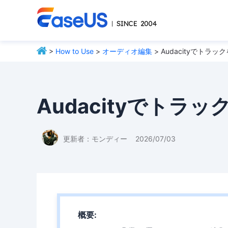
>
How to Use
>
オーディオ編集
> Audacityでトラ
Audacityでトラ
更新者：
モンディー
2026/07/03
概要: