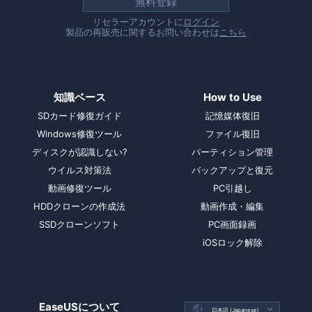
無料登録
リセラーアカウントに
ログイン
製品の再販売に関するお問い合わせは
こちら
知識ベース
How to Use
SDカード修復ガイド
記憶媒体復旧
Windows修復ツール
ファイル復旧
ディスクが認識しない?
パーティション管理
ウイルス対策法
バックアップと復元
動画修復ツール
PC引越し
HDDクローンの作成法
動画作成・編集
SSDクローンソフト
PC画面録画
iOSロック解除
EaseUSについて

日本語 (Japanese)
