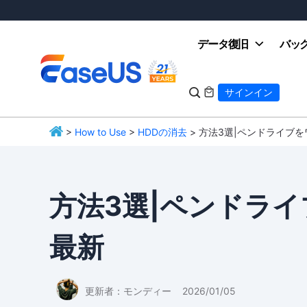
データ復旧
バッ

サインイン

>
How to Use
>
HDDの消去
> 方法3選|ペンドライブを
EaseUS
方法3選|ペンドライ
最新
更新者：
モンディー
2026/01/05