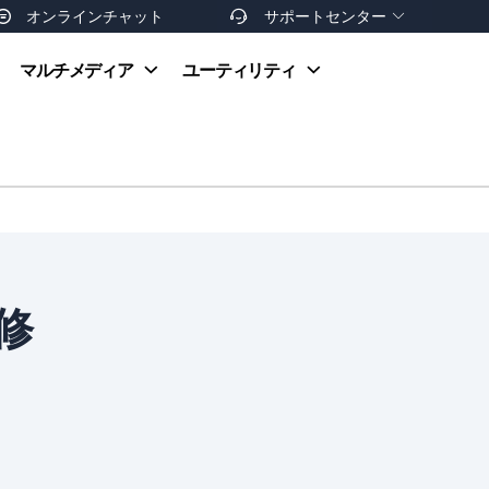
オンラインチャット
サポートセンター


オンラインヘルプ
マルチメディア
ユーティリティ
お支払い方法
ダウンロードセンター
お問い合わせ
返金ポリシー
非営利団体割引
友達を紹介
修