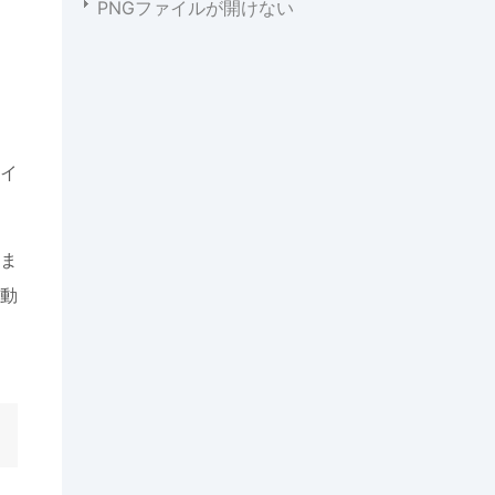
PNGファイルが開けない
イ
ま
動