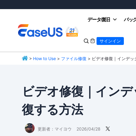
データ復旧
バッ

サインイン

>
How to Use
>
ファイル修復
> ビデオ修復｜インデ
EaseUS
ビデオ修復｜インデ
復する方法
更新者：
マイヨウ
2026/04/28
