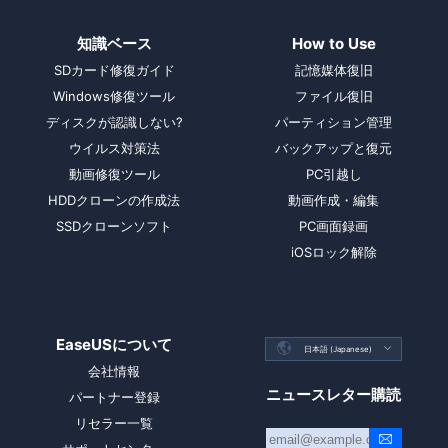
知識ベース
How to Use
SDカード修復ガイド
記憶媒体復旧
Windows修復ツール
ファイル復旧
ディスクが認識しない?
パーティション管理
ウイルス対策法
バックアップと復元
動画修復ツール
PC引越し
HDDクローンの作成法
動画作成・編集
SSDクローンソフト
PC画面録画
iOSロック解除
EaseUSについて

日本語 (Japanese)

会社情報
ニュースレター購読
パートナー登録
リセラー一覧