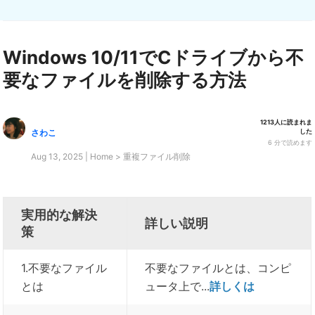
Windows 10/11でCドライブから不
要なファイルを削除する方法
1213
人に読まれま
した
さわこ
6
分で読めます
Aug 13, 2025 |
Home
>
重複ファイル削除
実用的な解決
詳しい説明
策
1.不要なファイル
不要なファイルとは、コンピ
とは
ュータ上で...
詳しくは