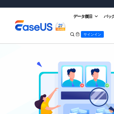
データ復旧
バッ

サインイン

EaseUS