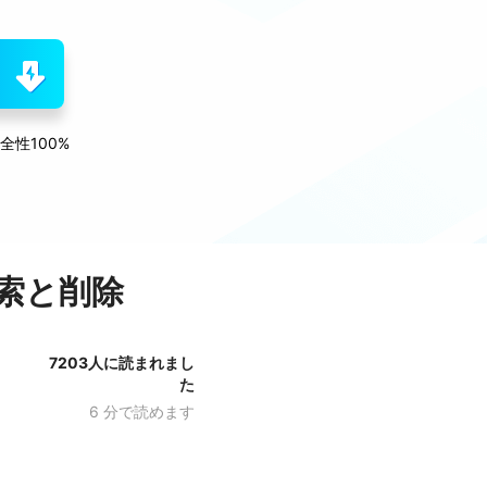
全性100%
索と削除
7203
人に読まれまし
た
6
分で読めます