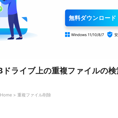
無料ダウンロード


Windows 11/10/8/7
安
SBドライブ上の重複ファイルの検
Home
>
重複ファイル削除