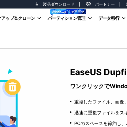
製品ダウンロード
|
パートナー
|
クアップ＆クローン
パーティション管理
データ移行
EaseUS Dupfi
ワンクリックでWind
重複したファイル、画像
迅速に重複ファイルをス
PCのスペースを節約し