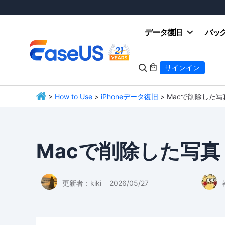
データ復旧
バッ

サインイン

>
How to Use
>
iPhoneデータ復旧
> Macで削除した
EaseUS
Macで削除した写
更新者：
kiki
2026/05/27