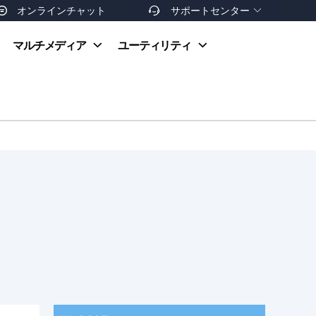
オンラインチャット
サポートセンター


オンラインヘルプ
マルチメディア
ユーティリティ
お支払い方法
ダウンロードセンター
お問い合わせ
返金ポリシー
非営利団体割引
友達を紹介