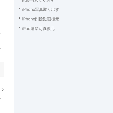
iPhone写真取り出す
iPhone削除動画復元
iPad削除写真復元
ィ
。
よっ
す。