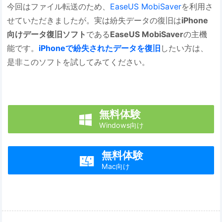
今回はファイル転送のため、
EaseUS MobiSaver
を利用さ
せていただきましたが。実は紛失データの復旧は
iPhone
向けデータ復旧ソフト
である
EaseUS MobiSaver
の主機
能です。
iPhoneで紛失されたデータを復旧
したい方は、
是非このソフトを試してみてください。
無料体験

Windows向け
無料体験

Mac向け