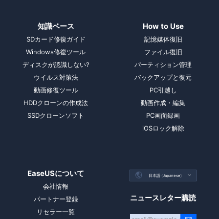
知識ベース
How to Use
SDカード修復ガイド
記憶媒体復旧
Windows修復ツール
ファイル復旧
ディスクが認識しない?
パーティション管理
ウイルス対策法
バックアップと復元
動画修復ツール
PC引越し
HDDクローンの作成法
動画作成・編集
SSDクローンソフト
PC画面録画
iOSロック解除
EaseUSについて

日本語 (Japanese)

会社情報
ニュースレター購読
パートナー登録
リセラー一覧