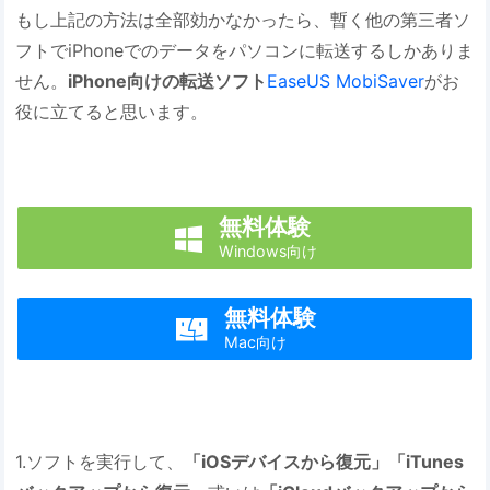
もし上記の方法は全部効かなかったら、暫く他の第三者ソ
フトでiPhoneでのデータをパソコンに転送するしかありま
せん。
iPhone向けの転送ソフト
EaseUS MobiSaver
がお
役に立てると思います。
無料体験

Windows向け
無料体験

Mac向け
1.ソフトを実行して、
「iOSデバイスから復元」「iTunes