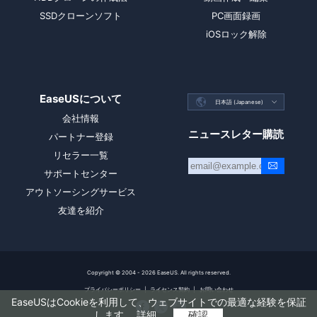
SSDクローンソフト
PC画面録画
iOSロック解除
EaseUSについて

日本語 (Japanese)

会社情報
ニュースレター購読
パートナー登録
リセラー一覧
サポートセンター
アウトソーシングサービス
友達を紹介
Copyright ©
2004 - 2026
EaseUS. All rights reserved.
プライバシーポリシー
|
ライセンス契約
|
お問い合わせ
EaseUSはCookieを利用して、ウェブサイトでの最適な経験を保証



します。
詳細
確認