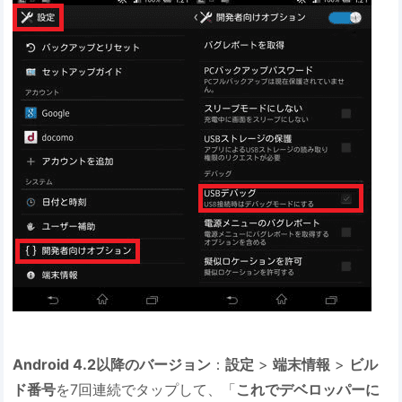
Android 4.2以降のバージョン
：
設定
>
端末情報
>
ビル
ド番号
を7回連続でタップして、「
これでデベロッパーに