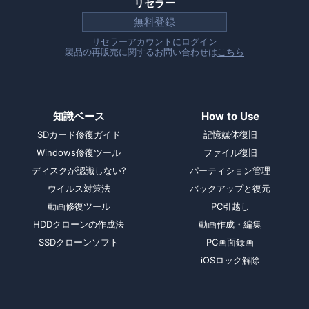
リセラー
無料登録
リセラーアカウントに
ログイン
製品の再販売に関するお問い合わせは
こちら
知識ベース
How to Use
SDカード修復ガイド
記憶媒体復旧
Windows修復ツール
ファイル復旧
ディスクが認識しない?
パーティション管理
ウイルス対策法
バックアップと復元
動画修復ツール
PC引越し
HDDクローンの作成法
動画作成・編集
SSDクローンソフト
PC画面録画
iOSロック解除