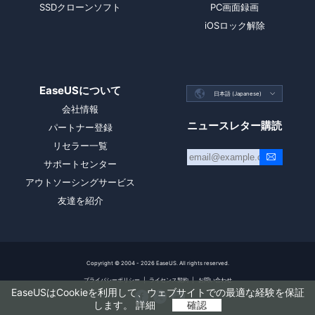
SSDクローンソフト
PC画面録画
iOSロック解除
EaseUSについて

日本語 (Japanese)

会社情報
ニュースレター購読
パートナー登録
リセラー一覧
サポートセンター
アウトソーシングサービス
友達を紹介
Copyright ©
2004 - 2026
EaseUS. All rights reserved.
プライバシーポリシー
|
ライセンス契約
|
お問い合わせ
EaseUSはCookieを利用して、ウェブサイトでの最適な経験を保証



します。
詳細
確認