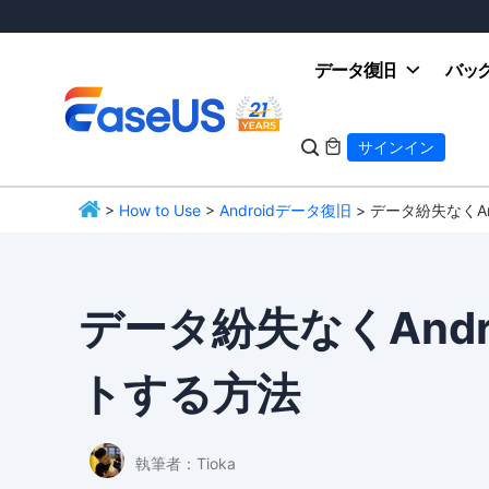
データ復旧
バッ

サインイン

>
How to Use
>
Androidデータ復旧
> データ紛失なくAn
EaseUS
データ紛失なくAndro
トする方法
執筆者：
Tioka