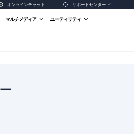
オンラインチャット
サポートセンター


オンラインヘルプ
マルチメディア
ユーティリティ
お支払い方法
ダウンロードセンター
お問い合わせ
返金ポリシー
非営利団体割引
友達を紹介
デー