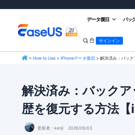
データ復旧
バッ

サインイン

>
How to Use
>
iPhoneデータ復旧
> 解決済み：バック
EaseUS
解決済み：バックアッ
歴を復元する方法【iP
更新者：
kenji
2026/06/03