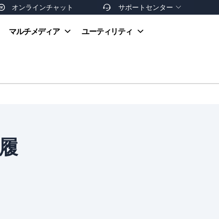
オンラインチャット
サポートセンター


オンラインヘルプ
マルチメディア
ユーティリティ
お支払い方法
ダウンロードセンター
お問い合わせ
返金ポリシー
非営利団体割引
友達を紹介
履