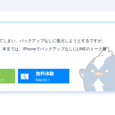
してしまい、バックアップなしに復元しようとするですが、
文では、iPhoneでバックアップなしにLINEのトーク履
験
無料体験

向け
Mac向け